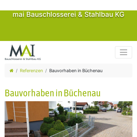
mai Bauschlosserei & Stahlbau KG
Toggle
Referenzen
Bauvorhaben in Büchenau
Bauvorhaben in Büchenau