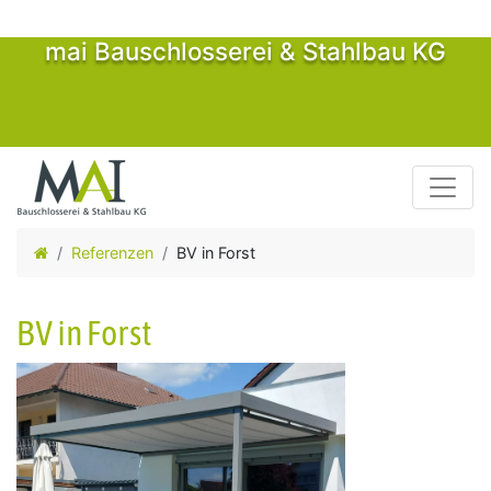
mai Bauschlosserei & Stahlbau KG
Toggle
Referenzen
BV in Forst
BV in Forst