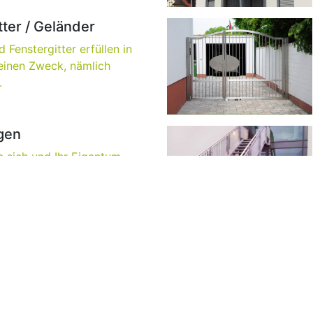
tter / Geländer
 Fenstergitter erfüllen in
 einen Zweck, nämlich
.
gen
e sich und Ihr Eigentum
e exzellenten Hoftore und
 die wir ...
ungen /
rgärten
 an Vordächern und
n ist schier unendlich. Sie