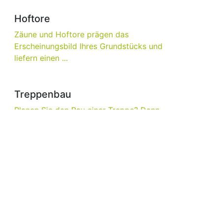
Hoftore
Zäune und Hoftore prägen das
Erscheinungsbild Ihres Grundstücks und
liefern einen ...
Treppenbau
Planen Sie den Bau einer Treppe? Dann
fragen Sie uns um Rat. Wir beraten Sie
gerne vor Ort und ...
Carports
Mit unseren Carports steht Ihr Auto
sicher vor Witterungseinflüssen
geparkt. Weder zu viel ...