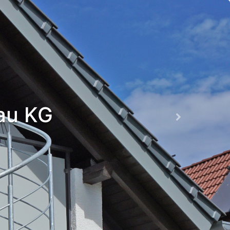
bau KG
Next