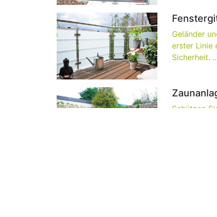
Fenstergi
Geländer und
erster Linie
Sicherheit. ..
Zaunanla
Schützen Si
durch unser
Zaunanlagen,
Überdach
Kaltwinte
Die Auswahl
Überdachunge